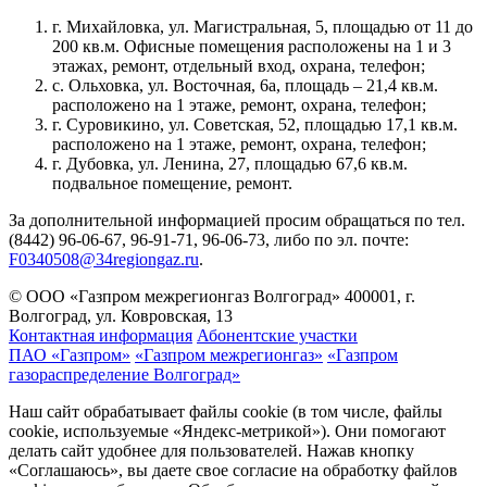
г. Михайловка, ул. Магистральная, 5, площадью от 11 до
200 кв.м. Офисные помещения расположены на 1 и 3
этажах, ремонт, отдельный вход, охрана, телефон;
с. Ольховка, ул. Восточная, 6а, площадь – 21,4 кв.м.
расположено на 1 этаже, ремонт, охрана, телефон;
г. Суровикино, ул. Советская, 52, площадью 17,1 кв.м.
расположено на 1 этаже, ремонт, охрана, телефон;
г. Дубовка, ул. Ленина, 27, площадью 67,6 кв.м.
подвальное помещение, ремонт.
За дополнительной информацией просим обращаться по тел.
(8442) 96-06-67, 96-91-71, 96-06-73, либо по эл. почте:
F0340508@34regiongaz.ru
.
© ООО «Газпром межрегионгаз Волгоград»
400001, г.
Волгоград, ул. Ковровская, 13
Контактная информация
Абонентские участки
ПАО «Газпром»
«Газпром межрегионгаз»
«Газпром
газораспределение Волгоград»
Наш сайт обрабатывает файлы cookie (в том числе, файлы
cookie, используемые «Яндекс-метрикой»). Они помогают
делать сайт удобнее для пользователей. Нажав кнопку
«Соглашаюсь», вы даете свое согласие на обработку файлов