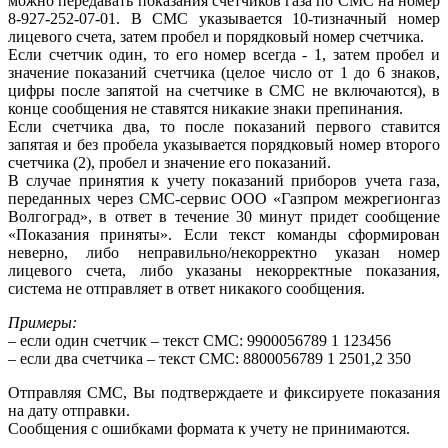
можно передавать показания счетчиков газа по СМС на номер
8-927-252-07-01. В СМС указывается 10-тизначный номер
лицевого счета, затем пробел и порядковый номер счетчика.
Если счетчик один, то его номер всегда - 1, затем пробел и
значение показаний счетчика (целое число от 1 до 6 знаков,
цифры после запятой на счетчике в СМС не включаются), в
конце сообщения не ставятся никакие знаки препинания.
Если счетчика два, то после показаний первого ставится
запятая и без пробела указывается порядковый номер второго
счетчика (2), пробел и значение его показаний.
В случае принятия к учету показаний приборов учета газа,
переданных через СМС-сервис ООО «Газпром межрегионгаз
Волгоград», в ответ в течение 30 минут придет сообщение
«Показания приняты». Если текст команды сформирован
неверно, либо неправильно/некорректно указан номер
лицевого счета, либо указаны некорректные показания,
система не отправляет в ответ никакого сообщения.
Примеры:
– если один счетчик – текст СМС: 9900056789 1 123456
– если два счетчика – текст СМС: 8800056789 1 2501,2 350
Отправляя СМС, Вы подтверждаете и фиксируете показания
на дату отправки.
Сообщения с ошибками формата к учету не принимаются.