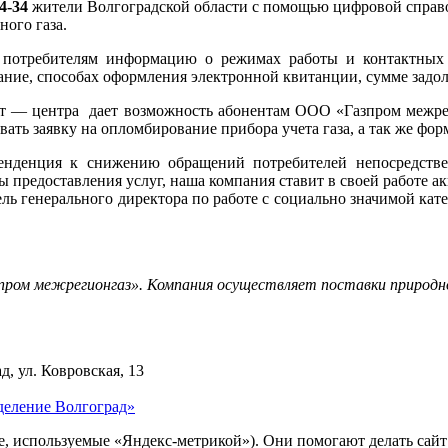
04-34
жители Волгоградской области с помощью цифровой справо
ого газа.
потребителям информацию о режимах работы и контактных те
ание, способах оформления электронной квитанции, сумме задол
 — центра дает возможность абонентам ООО «Газпром межрегио
вать заявку на опломбирование прибора учета газа, а так же ф
тенденция к снижению обращений потребителей непосредстве
предоставления услуг, наша компания ставит в своей работе а
ль генерального директора по работе с социально значимой ка
пром межрегионгаз». Компания осуществляет поставки природно
д, ул. Ковровская, 13
деление Волгоград»
ie, используемые «Яндекс-метрикой»). Они помогают делать сай