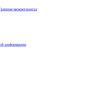
Газпром межрегионгаз
вой информации