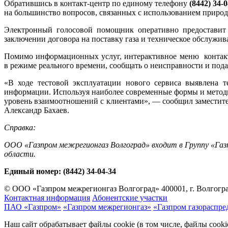
Обратившись в контакт-центр по единому телефону
(8442) 34-
на большинство вопросов, связанных с использованием природн
Электронный голосовой помощник оперативно предоставит 
заключении договора на поставку газа и техническое обслужив
Помимо информационных услуг, интерактивное меню контакт
в режиме реального времени, сообщать о неисправности и пода
«В ходе тестовой эксплуатации нового сервиса выявлена 
информации. Используя наиболее современные формы и методы 
уровень взаимоотношений с клиентами», — сообщил заместите
Александр Бахаев.
Справка:
ООО «Газпром межрегионгаз Волгоград» входит в Группу «Газ
области.
Единый номер:
(8442) 34-04-34
© ООО «Газпром межрегионгаз Волгоград»
400001, г. Волгогра
Контактная информация
Абонентские участки
ПАО «Газпром»
«Газпром межрегионгаз»
«Газпром газораспре
Наш сайт обрабатывает файлы cookie (в том числе, файлы cook