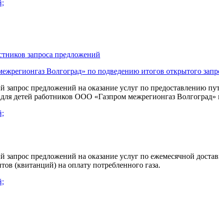
й;
астников запроса предложений
межрегионгаз Волгоград» по подведению итогов открытого зап
 запрос предложений на оказание услуг по предоставлению пут
для детей работников ООО «Газпром межрегионгаз Волгоград» в
й;
 запрос предложений на оказание услуг по ежемесячной доставк
ов (квитанций) на оплату потребленного газа.
й;