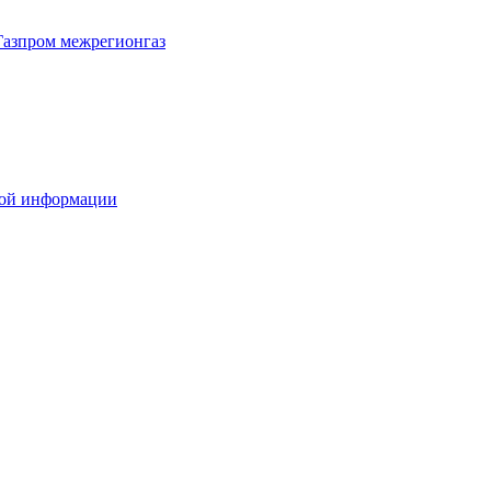
Газпром межрегионгаз
вой информации