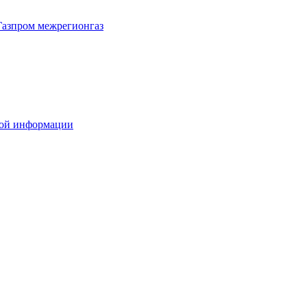
Газпром межрегионгаз
вой информации