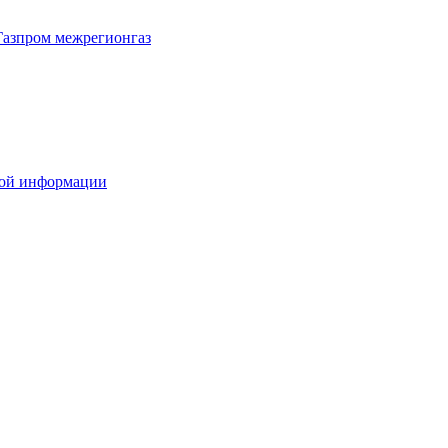
Газпром межрегионгаз
вой информации