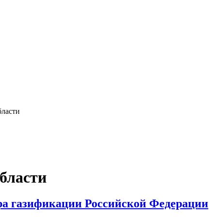
бласти
бласти
ра газификации Российской Федерации