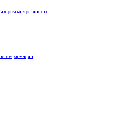
Газпром межрегионгаз
вой информации