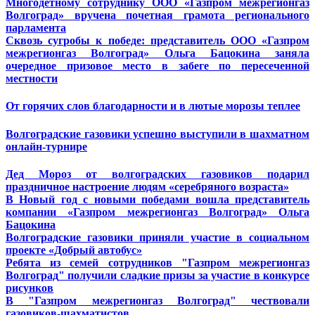
Многодетному сотруднику ООО «Газпром межрегионгаз
Волгоград» вручена почетная грамота регионального
парламента
Сквозь сугробы к победе: представитель ООО «Газпром
межрегионгаз Волгоград» Ольга Бацокина заняла
очередное призовое место в забеге по пересеченной
местности
От горячих слов благодарности и в лютые морозы теплее
Волгоградские газовики успешно выступили в шахматном
онлайн-турнире
Дед Мороз от волгоградских газовиков подарил
праздничное настроение людям «серебряного возраста»
В Новый год с новыми победами вошла представитель
компании «Газпром межрегионгаз Волгоград» Ольга
Бацокина
Волгоградские газовики приняли участие в социальном
проекте «Добрый автобус»
Ребята из семей сотрудников "Газпром межрегионгаз
Волгоград
" получили сладкие призы за участие в конкурсе
рисунков
В "Газпром межрегионгаз Волгоград" чествовали
газовиков-шахматистов