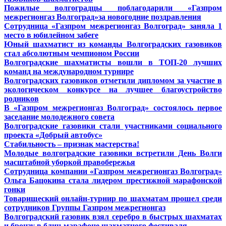
Пожилые волгоградцы поблагодарили «Газпром
межрегионгаз Волгоград»за новогодние поздравления
Сотрудница «Газпром межрегионгаз Волгоград» заняла 1
место в юбилейном забеге
Юный шахматист из команды Волгоградских газовиков
стал абсолютным чемпионом России
Волгоградские шахматисты вошли в ТОП-20 лучших
команд на международном турнире
Волгоградских газовиков отметили дипломом за участие в
экологическом конкурсе на лучшее благоустройство
родников
В «Газпром межрегионгаз Волгоград» состоялось первое
заседание молодежного совета
Волгоградские газовики стали участниками социального
проекта «Добрый автобус»
Стабильность – признак мастерства!
Молодые волгоградские газовики встретили День Волги
масштабной уборкой правобережья
Сотрудница компании «Газпром межрегионгаз Волгоград»
Ольга Бацокина стала лидером престижной марафонской
гонки
Товарищеский онлайн-турнир по шахматам прошел среди
сотрудников Группы Газпром межрегионгаз
Волгоградский газовик взял серебро в быстрых шахматах
и бронзу в блиц-марафоне шахматного фестиваля