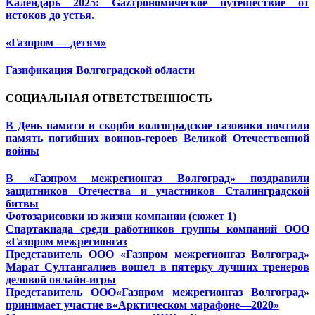
Календарь 2025: Gazтрономическое путешествие от
истоков до устья.
«Газпром — детям»
Газификация Волгоградской области
СОЦИАЛЬНАЯ ОТВЕТСТВЕННОСТЬ
В День памяти и скорби волгоградские газовики почтили
память погибших воинов-героев Великой Отечественной
войны
В «Газпром межрегионгаз Волгоград» поздравили
защитников Отечества и участников Сталинградской
битвы
Фотозарисовки из жизни компании (сюжет 1)
Спартакиада среди работников группы компаний ООО
«Газпром межрегионгаз
Представитель ООО «Газпром межрегионгаз Волгоград»
Марат Султангалиев вошел в пятерку лучших тренеров
деловой онлайн-игры
Представитель ООО«Газпром межрегионгаз Волгоград»
принимает участие в«Арктическом марафоне—2020»