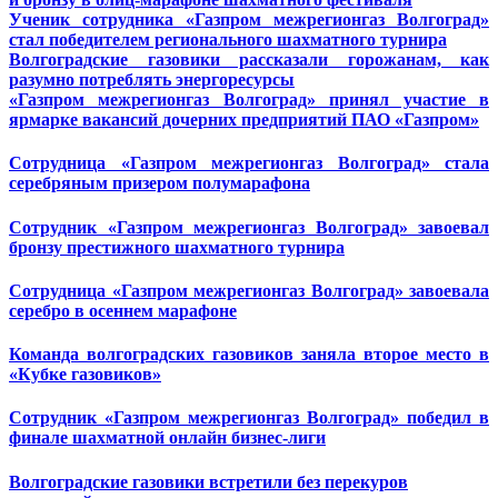
Ученик сотрудника «Газпром межрегионгаз Волгоград»
стал победителем регионального шахматного турнира
Волгоградские газовики рассказали горожанам, как
разумно потреблять энергоресурсы
«Газпром межрегионгаз Волгоград» принял участие в
ярмарке вакансий дочерних предприятий ПАО «Газпром»
Сотрудница «Газпром межрегионгаз Волгоград» стала
серебряным призером полумарафона
Сотрудник «Газпром межрегионгаз Волгоград» завоевал
бронзу престижного шахматного турнира
Сотрудница «Газпром межрегионгаз Волгоград» завоевала
серебро
в осеннем марафоне
Команда волгоградских газовиков заняла второе место в
«Кубке газовиков»
Сотрудник «Газпром межрегионгаз Волгоград» победил в
финале шахматной онлайн бизнес-лиги
Волгоградские газовики встретили без перекуров