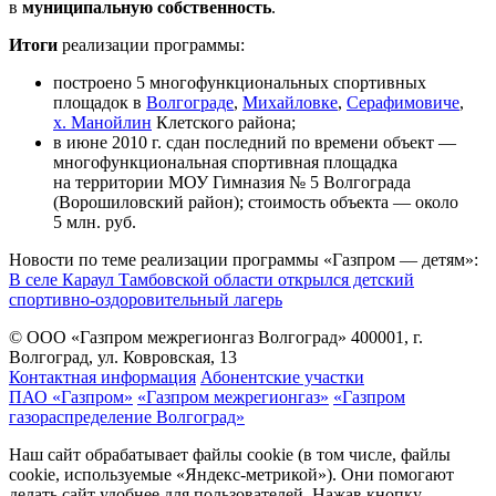
в
муниципальную собственность
.
Итоги
реализации программы:
построено 5 многофункциональных спортивных
площадок в
Волгограде
,
Михайловке
,
Серафимовиче
,
х. Манойлин
Клетского района;
в июне 2010 г. сдан последний по времени объект —
многофункциональная спортивная площадка
на территории МОУ Гимназия № 5 Волгограда
(Ворошиловский район); стоимость объекта — около
5 млн. руб.
Новости по теме реализации программы «Газпром — детям»:
В селе Караул Тамбовской области открылся детский
спортивно-оздоровительный лагерь
© ООО «Газпром межрегионгаз Волгоград»
400001, г.
Волгоград, ул. Ковровская, 13
Контактная информация
Абонентские участки
ПАО «Газпром»
«Газпром межрегионгаз»
«Газпром
газораспределение Волгоград»
Наш сайт обрабатывает файлы cookie (в том числе, файлы
cookie, используемые «Яндекс-метрикой»). Они помогают
делать сайт удобнее для пользователей. Нажав кнопку