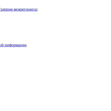
Газпром межрегионгаз
вой информации