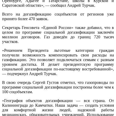
Оренбурге, Адыгее и Татарстане, школы в Курской и
Саратовской областях», — сообщил Андрей Турчак.
Всего на догазификацию соцобъектов от регионов уже
принято более 470 заявок.
Секретарь Генсовета «Единой России» также добавил, что в
целом по программе социальной догазификации заключён
миллион договоров. Газ доведён до границ 720 тысяч
участков.
«Решением Президента льготные категории граждан
получили возможность компенсировать свои расходы на
газификацию. Это позволяет подключаться семьям с разным
уровнем достатка. И делает президентскую программу
социальной догазификации по-настоящему востребованной»,
— подчеркнул Андрей Турчак.
В свою очередь Сергей Густов отметил, что газопроводы по
программе социальной догазификации построены более чем к
100 соцобъектам.
«География объектов догазификации — вся страна. От
Калининграда до Камчатки. Наша задача — создать условия
для комфортной жизни людей, надежной работы
медицинских, образовательных учреждений. Использование