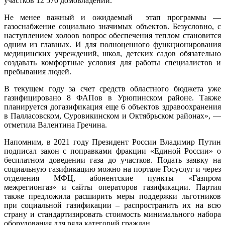
участков 12 570 домовладений.
Не менее важный и ожидаемый этап программы —
газоснабжение социально значимых объектов. Безусловно, с
наступлением холоов вопрос обеспечения теплом становится
одним из главных. И для полноценного функционирования
медицинских учреждений, школ, детских садов обязательно
создавать комфортные условия для работы специалистов и
пребывания людей.
В текущем году за счет средств областного бюджета уже
газифицировано 8 ФАПов в Урюпинском районе. Также
планируется догазификация еще 6 объектов здравоохранения
в Палласовском, Суровикинском и Октябрьском районах», —
отметила Валентина Гречина.
Напомним, в 2021 году Президент России Владимир Путин
подписал закон с поправками фракции «Единой России» о
бесплатном доведении газа до участков. Подать заявку на
социальную газификацию можно на портале Госуслуг и через
отделения МФЦ, абонентские пункты «Газпром
межрегионгаз» и сайты операторов газификации. Партия
также предложила расширить меры поддержки льготников
при социальной газификации – распространить их на всю
страну и стандартизировать стоимость минимального набора
оборудования для ряда категорий граждан.