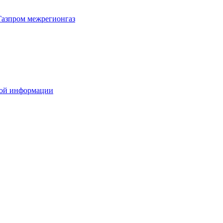
Газпром межрегионгаз
вой информации