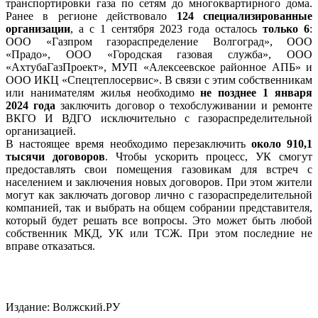
транспортировки газа по сетям до многоквартирного дома.
Ранее в регионе действовало
124 специализированные
организации
, а с 1 сентября 2023 года осталось
только 6
:
ООО «Газпром газораспределение Волгоград», ООО
«Прадо», ООО «Городская газовая служба», ООО
«АхтубаГазПроект», МУП «Алексеевское районное АПБ» и
ООО ИКЦ «Спецтеплосервис». В связи с этим собственникам
или нанимателям жилья необходимо
не позднее 1 января
2024 года
заключить договор о техобслуживании и ремонте
ВКГО И ВДГО исключительно с газораспределительной
организацией.
В настоящее время необходимо перезаключить
около 910,1
тысячи договоров
. Чтобы ускорить процесс, УК смогут
предоставлять свои помещения газовикам для встреч с
населением и заключения новых договоров. При этом жители
могут как заключать договор лично с газораспределительной
компанией, так и выбрать на общем собрании представителя,
который будет решать все вопросы. Это может быть любой
собственник МКД, УК или ТСЖ. При этом последние не
вправе отказаться.
Издание: Волжский.РУ