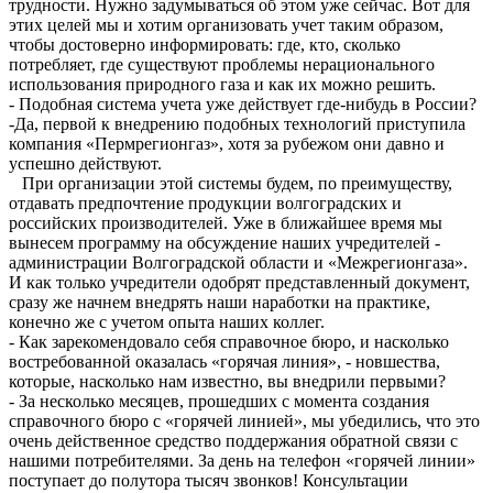
трудности. Нужно задумываться об этом уже сейчас. Вот для
этих целей мы и хотим организовать учет таким образом,
чтобы достоверно информировать: где, кто, сколько
потребляет, где существуют проблемы нерационального
использования природного газа и как их можно решить.
- Подобная система учета уже действует где-нибудь в России?
-Да, первой к внедрению подобных технологий приступила
компания «Пермрегионгаз», хотя за рубежом они давно и
успешно действуют.
При организации этой системы будем, по преимуществу,
отдавать предпочтение продукции волгоградских и
российских производителей. Уже в ближайшее время мы
вынесем программу на обсуждение наших учредителей -
администрации Волгоградской области и «Межрегионгаза».
И как только учредители одобрят представленный документ,
сразу же начнем внедрять наши наработки на практике,
конечно же с учетом опыта наших коллег.
- Как зарекомендовало себя справочное бюро, и насколько
востребованной оказалась «горячая линия», - новшества,
которые, насколько нам известно, вы внедрили первыми?
- За несколько месяцев, прошедших с момента создания
справочного бюро с «горячей линией», мы убедились, что это
очень действенное средство поддержания обратной связи с
нашими потребителями. За день на телефон «горячей линии»
поступает до полутора тысяч звонков! Консультации