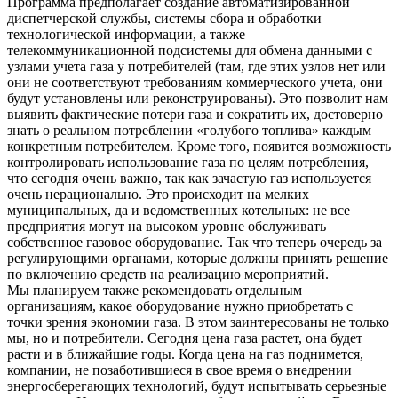
Программа предполагает создание автоматизированной
диспетчерской службы, системы сбора и обработки
технологической информации, а также
телекоммуникационной подсистемы для обмена данными с
узлами учета газа у потребителей (там, где этих узлов нет или
они не соответствуют требованиям коммерческого учета, они
будут установлены или реконструированы). Это позволит нам
выявить фактические потери газа и сократить их, достоверно
знать о реальном потреблении «голубого топлива» каждым
конкретным потребителем. Кроме того, появится возможность
контролировать использование газа по целям потребления,
что сегодня очень важно, так как зачастую газ используется
очень нерационально. Это происходит на мелких
муниципальных, да и ведомственных котельных: не все
предприятия могут на высоком уровне обслуживать
собственное газовое оборудование. Так что теперь очередь за
регулирующими органами, которые должны принять решение
по включению средств на реализацию мероприятий.
Мы планируем также рекомендовать отдельным
организациям, какое оборудование нужно приобретать с
точки зрения экономии газа. В этом заинтересованы не только
мы, но и потребители. Сегодня цена газа растет, она будет
расти и в ближайшие годы. Когда цена на газ поднимется,
компании, не позаботившиеся в свое время о внедрении
энергосберегающих технологий, будут испытывать серьезные