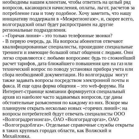
необходимы нашим клиентам, чтобы ответить на целый ряд
вопросов, касающихся начисления, оплаты, льгот, расчетов за
потребление газа и тому подобное. Хочу заметить, что нашу
инициативу поддержали в «Межрегионгазе», и, скорее всего,
волгоградский опыт будет распространен на другие
региональные подразделения.
- «Горячая линия» - это только телефонные звонки?
- В первую очередь, да. На вопросы абонентов отвечают
квалифицированные специалисты, прошедшие специальные
тренинги и имеющие большой опыт общения с людьми. Они
легко справляются с любыми вопросами: будь то сложнейший
расчет тарифов, дата ближайшего повышения цен на газ или
технический вопрос по поводу установки прибора учета или
сбора необходимой документации. Но волгоградцы могут
также задавать вопросы посредством электронной почты и
факса. И еще одна форма общения – это web-форумы. На
Интернет-странице компании формируется специальный
архив из наиболее часто задаваемых вопросов, где даны
обстоятельные разъяснения по каждому из них. Вскоре мы
планируем открыть несколько новых «горячих линий»: на
вопросы потребителей будут отвечать специалисты ООО
«Волгоградрегионгаз», ОАО «Волгоградгоргаз», ОАО
«Волгоградоблгаз». Отдельные справочные службы открыты
в таких крупных городах области, как Волжский и
Михайловка.