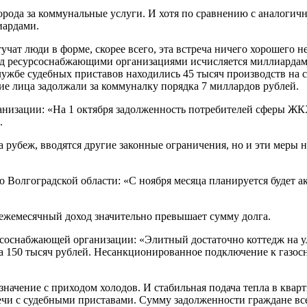
орода за коммунальные услуги. И хотя по сравнению с аналогич
иардами.
чат люди в форме, скорее всего, эта встреча ничего хорошего не
д ресурсоснабжающими организациями исчисляется миллиардами 
лужбе судебных приставов находились 45 тысяч производств на 
е лица задолжали за коммуналку порядка 7 миллардов рублей.
низации: «На 1 октября задолженность потребителей сферы ЖКХ
.
 рубеж, вводятся другие законные ограничения, но и эти меры 
Волгоградской области: «С ноября месяца планируется будет а
 ежемесячный доход значительно превышает сумму долга.
сурсоснабжающей организации: «Элитный достаточно коттедж на 
а 150 тысяч рублей. Несанкционированное подключение к газос
 значение с приходом холодов. И стабильная подача тепла в кв
ечи с судебными приставами. Сумму задолженности граждане все