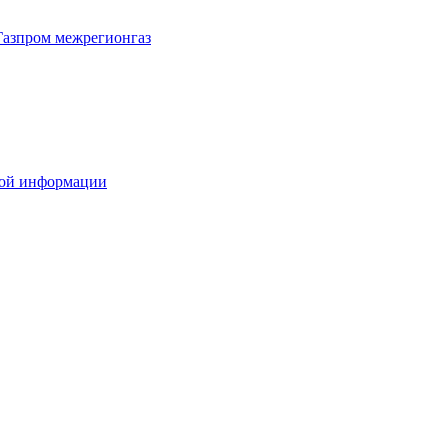
Газпром межрегионгаз
вой информации