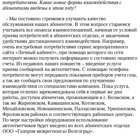
потребителями. Какие новые формы взаимодействия с
абонентами введены в этом году?
- Мы постоянно стремимся улучшить качество
обслуживания наших абонентов. В этом вопросе стараемся
учитывать все нюансы взаимоотношений, начиная от условий
приема потребителей в абонентских отделах, и заканчивая
удобствами дистанционного взаимодействия. Например,
очень востребован потребителями сервис корпоративного
сайта «Личный кабинет», при помощи которого по сети
интернет можно получить информацию о состоянии лицевого
счета. Из недавних наших новшеств – введение услуги
приема сообщений на автоответчик. С помощью телефона
потребители могут передавать показания приборов учета газа,
а так же сообщать свои предложения по улучшению
взаимодействия со специалистами компании. Пока услуга,
которая отлично зарекомендовала себя в первые же дни
работы, доступна абонентам, проживающим в г. Волжском, а
так же Жирновском, Камышинском, Котовском,
Михайловском, Новоаннинском, Палласовском, Урюпинском,
Фроловском районах и соответствующих районных центрах.
По мере настройки оборудования использование
автоответчиков будет введено во всех абонентских отделах
ООО «Газпром межрегионгаз Волгоград».