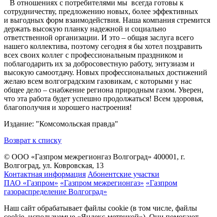
В отношениях с потребителями мы всегда готовы к
сотрудничеству, предложению новых, более эффективных
и выгодных форм взаимодействия. Наша компания стремится
держать высокую планку надежной и социально
ответственной организации. И это – общая заслуга всего
нашего коллектива, поэтому сегодня я бы хотел поздравить
всех своих коллег с профессиональным праздником и
поблагодарить их за добросовестную работу, энтузиазм и
высокую самоотдачу. Новых профессиональных достижений
желаю всем волгоградским газовикам, с которыми у нас
общее дело – снабжение региона природным газом. Уверен,
что эта работа будет успешно продолжаться! Всем здоровья,
благополучия и хорошего настроения!
Издание: "Комсомольская правда"
Возврат к списку
© ООО «Газпром межрегионгаз Волгоград»
400001, г.
Волгоград, ул. Ковровская, 13
Контактная информация
Абонентские участки
ПАО «Газпром»
«Газпром межрегионгаз»
«Газпром
газораспределение Волгоград»
Наш сайт обрабатывает файлы cookie (в том числе, файлы
cookie, используемые «Яндекс-метрикой»). Они помогают