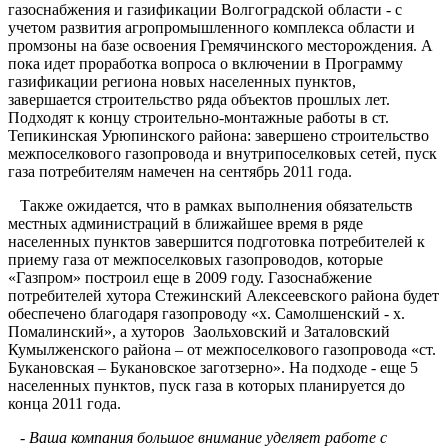
газоснабжения и газификации Волгоградской области - с
учетом развития агропромышленного комплекса области и
промзоны на базе освоения Гремячинского месторождения. А
пока идет проработка вопроса о включении в Программу
газификации региона новых населенных пунктов,
завершается строительство ряда объектов прошлых лет.
Подходят к концу строительно-монтажные работы в ст.
Тепикинская Урюпинского района: завершено строительство
межпоселкового газопровода и внутрипоселковых сетей, пуск
газа потребителям намечен на сентябрь 2011 года.
Также ожидается, что в рамках выполнения обязательств
местных администраций в ближайшее время в ряде
населенных пунктов завершится подготовка потребителей к
приему газа от межпоселковых газопроводов, которые
«Газпром» построил еще в 2009 году. Газоснабжение
потребителей хутора Стежинский Алексеевского района будет
обеспечено благодаря газопроводу «х. Самолшенский - х.
Помалинский», а хуторов Заольховский и Заталовский
Кумылженского района – от межпоселкового газопровода «ст.
Букановская – Букановское заготзерно». На подходе - еще 5
населенных пунктов, пуск газа в которых планируется до
конца 2011 года.
-
Ваша компания большое внимание уделяет работе с