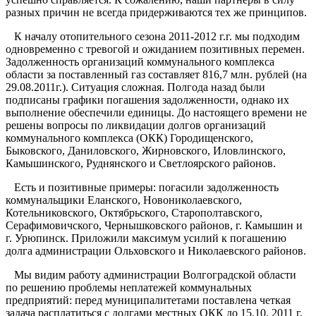
разных причин не всегда придерживаются тех же принципов.
К началу отопительного сезона 2011-2012 г.г. мы подходим
одновременно с тревогой и ожиданием позитивных перемен.
Задолженность организаций коммунального комплекса
области за поставленный газ составляет 816,7 млн. рублей (на
29.08.2011г.). Ситуация сложная. Полгода назад были
подписаны графики погашения задолженности, однако их
выполнение обеспечили единицы. До настоящего времени не
решены вопросы по ликвидации долгов организаций
коммунального комплекса (ОКК) Городищенского,
Быковского, Даниловского, Жирновского, Иловлинского,
Камышинского, Руднянского и Светлоярского районов.
Есть и позитивные примеры: погасили задолженность
коммунальщики Еланского, Новониколаевского,
Котельниковского, Октябрьского, Старополтавского,
Серафимовичского, Чернышковского районов, г. Камышин и
г. Урюпинск. Приложили максимум усилий к погашению
долга администрации Ольховского и Николаевского районов.
Мы видим работу администрации Волгоградской области
по решению проблемы неплатежей коммунальных
предприятий: перед муниципалитетами поставлена четкая
задача расплатиться с долгами местных ОКК до 15.10. 2011 г.