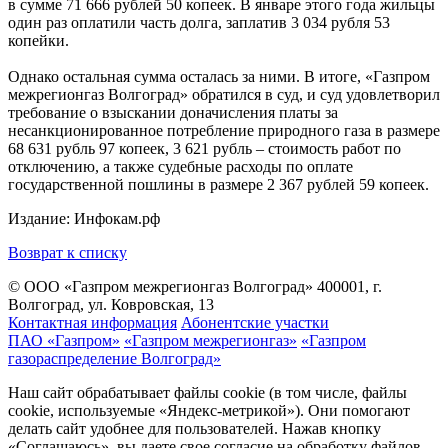
в сумме 71 666 рублей 50 копеек. В январе этого года жильцы
один раз оплатили часть долга, заплатив 3 034 рубля 53
копейки.
Однако остальная сумма осталась за ними. В итоге, «Газпром
межрегионгаз Волгоград» обратился в суд, и суд удовлетворил
требование о взыскании доначисления платы за
несанкционированное потребление природного газа в размере
68 631 рубль 97 копеек, 3 621 рубль – стоимость работ по
отключению, а также судебные расходы по оплате
государственной пошлины в размере 2 367 рублей 59 копеек.
Издание: Инфокам.рф
Возврат к списку
© ООО «Газпром межрегионгаз Волгоград»
400001, г.
Волгоград, ул. Ковровская, 13
Контактная информация
Абонентские участки
ПАО «Газпром»
«Газпром межрегионгаз»
«Газпром
газораспределение Волгоград»
Наш сайт обрабатывает файлы cookie (в том числе, файлы
cookie, используемые «Яндекс-метрикой»). Они помогают
делать сайт удобнее для пользователей. Нажав кнопку
«Соглашаюсь», вы даете свое согласие на обработку файлов