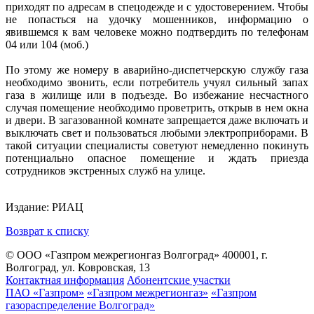
приходят по адресам в спецодежде и с удостоверением. Чтобы
не попасться на удочку мошенников, информацию о
явившемся к вам человеке можно подтвердить по телефонам
04 или 104 (моб.)
По этому же номеру в аварийно-диспетчерскую службу газа
необходимо звонить, если потребитель учуял сильный запах
газа в жилище или в подъезде. Во избежание несчастного
случая помещение необходимо проветрить, открыв в нем окна
и двери. В загазованной комнате запрещается даже включать и
выключать свет и пользоваться любыми электроприборами. В
такой ситуации специалисты советуют немедленно покинуть
потенциально опасное помещение и ждать приезда
сотрудников экстренных служб на улице.
Издание: РИАЦ
Возврат к списку
© ООО «Газпром межрегионгаз Волгоград»
400001, г.
Волгоград, ул. Ковровская, 13
Контактная информация
Абонентские участки
ПАО «Газпром»
«Газпром межрегионгаз»
«Газпром
газораспределение Волгоград»