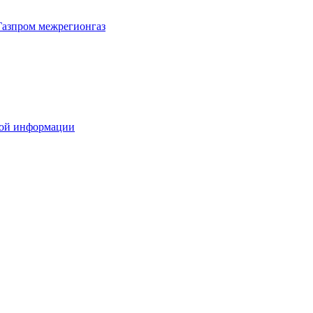
Газпром межрегионгаз
вой информации