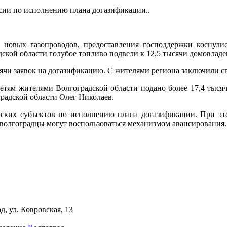
ссии по исполнению плана догазификации..
 новых газопроводов, предоставления господдержки коснули
адской области голубое топливо подвели к 12,5 тысячи домовлад
ысячи заявок на догазификацию. С жителями региона заключили 
етям жителями Волгоградской области подано более 17,4 тыся
градской области Олег Николаев.
йских субъектов по исполнению плана догазификации. При это
а волгоградцы могут воспользоваться механизмом авансирования.
д, ул. Ковровская, 13