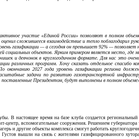
активное участие «Единой России» позволяют в полном объем
 оценил сложившееся взаимодействие и тепло поблагодарил рук
овень газификации — а сегодня он превышает 92% — позволяет 
ей социальных объектов. Ярким примером является место, где 
чишек и девчонок в круглогодичном формате. Для нас это очен
ации различных программ. Хочу сказать отдельное спасибо ко
По окончанию 2027 года уровень газификации региона долж
сштабные задачи по развитию газотранспортной инфрастру
, поставленные Президентом, будут выполнены в полном объеме
бы. В настоящее время на базе клуба создается региональный
изит-центр, вспомогательные сооружения. Решением губернатора
агерь и другие объекты комплекса смогут работать круглогодичн
Густов вышли на связь с жителями газифицированного хутора