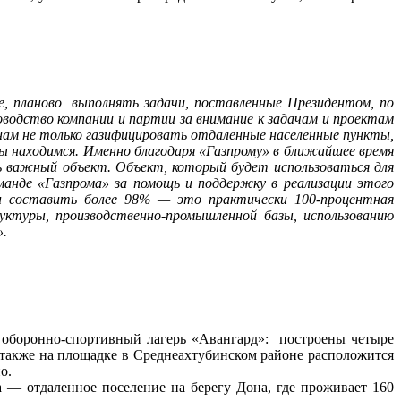
е, планово выполнять задачи, поставленные Президентом, по
оводство компании и партии за внимание к задачам и проектам
нам не только газифицировать отдаленные населенные пункты,
мы находимся. Именно благодаря «Газпрому» в ближайшее время
ь важный объект. Объект, который будет использоваться для
манде «Газпрома» за помощь и поддержку в реализации этого
ен составить более 98% — это практически 100-процентная
ктуры, производственно-промышленной базы, использованию
».
 оборонно-спортивный лагерь «Авангард»: построены четыре
 также на площадке в Среднеахтубинском районе расположится
о.
 — отдаленное поселение на берегу Дона, где проживает 160