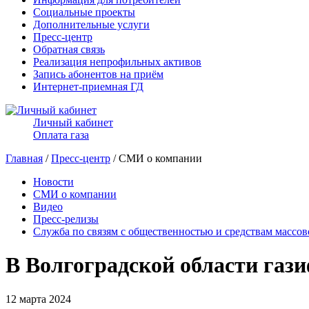
Социальные проекты
Дополнительные услуги
Пресс-центр
Обратная связь
Реализация непрофильных активов
Запись абонентов на приём
Интернет-приемная ГД
Личный кабинет
Оплата газа
Главная
/
Пресс-центр
/ СМИ о компании
Новости
СМИ о компании
Видео
Пресс-релизы
Служба по связям с общественностью и средствам массо
В Волгоградской области га
12 марта 2024