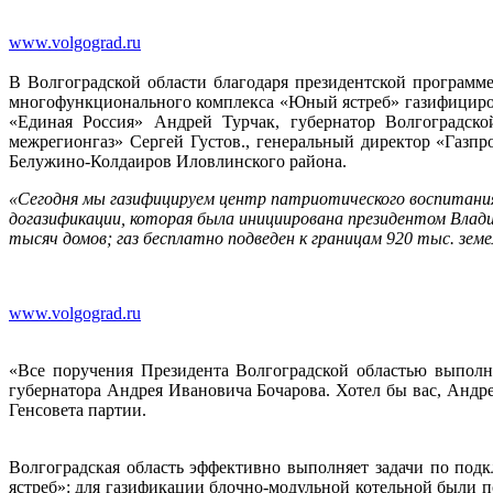
www.volgograd.ru
В Волгоградской области благодаря президентской программ
многофункционального комплекса «Юный ястреб» газифициров
«Единая Россия» Андрей Турчак, губернатор Волгоградс
межрегионгаз» Сергей Густов., генеральный директор «Газ
Белужино-Колдаиров Иловлинского района.
«Сегодня мы газифицируем центр патриотического воспитания
догазификации, которая была инициирована президентом Вла
тысяч домов; газ бесплатно подведен к границам 920 тыс. земе
www.volgograd.ru
«Все поручения Президента Волгоградской областью выполн
губернатора Андрея Ивановича Бочарова. Хотел бы вас, Андр
Генсовета партии.
Волгоградская область эффективно выполняет задачи по по
ястреб»: для газификации блочно-модульной котельной были 