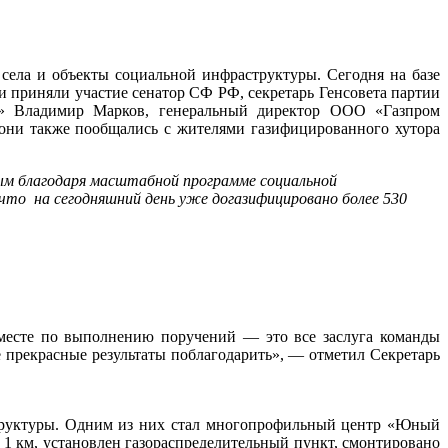
села и объекты социальной инфраструктуры. Сегодня на базе
приняли участие сенатор СФ РФ, секретарь Генсовета партии
м» Владимир Марков, генеральный директор ООО «Газпром
они также пообщались с жителями газифицированного хутора
ым благодаря масштабной программе социальной
то на сегодняшний день уже догазифицировано более 530
 месте по выполнению поручений — это все заслуга команды
 прекрасные результаты поблагодарить», — отметил Секретарь
структуры. Одним из них стал многопрофильный центр «Юный
1 км, установлен газораспределительный пункт, смонтировано