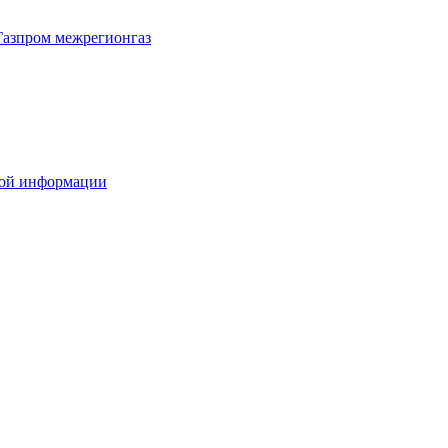
Газпром межрегионгаз
вой информации