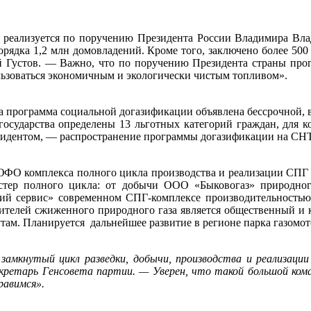
 реализуется по поручению Президента России Владимира Вла
порядка 1,2 млн домовладений. Кроме того, заключено более 50
 Густов. — Важно, что по поручению Президента страны програ
льзоваться экономичным и экологически чистым топливом».
а программа социальной догазификации объявлена бессрочной, в
сударства определены 13 льготных категорий граждан, для ко
зидентом, — распространение программы догазификации на СНТ
ЮФО комплекса полного цикла производства и реализации СПГ
астер полного цикла: от добычи ООО «Быковогаз» природно
ий сервис» современном СПГ-комплексе производительностью 
ителей сжиженного природного газа является общественный и к
ам. Планируется дальнейшее развитие в регионе парка газомо
 замкнутый цикл разведки, добычи, производства и реализаци
кретарь Генсовета партии. — Уверен, что такой большой кома
равимся».