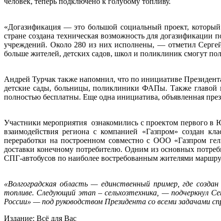
человек, теперь подключено к голубому топливу.
«Догазификация — это большой социальный проект, который
стране создана техническая возможность для догазификации 
учреждений. Около 280 из них исполнены, — отметил Сергей
больше жителей, детских садов, школ и поликлиник смогут по
Андрей Турчак также напомнил, что по инициативе Президент
детские сады, больницы, поликлиники ФАПы. Также главой го
полностью бесплатны. Еще одна инициатива, объявленная пре
Участники мероприятия ознакомились с проектом первого в 
взаимодействия региона с компанией «Газпром» создан кл
переработки на построенном совместно с ООО «Газпром гел
доставки конечному потребителю. Одним из основных потреб
СПГ-автобусов по наиболее востребованным жителями маршрут
«Волгоградская область — единственный пример, где создан
топливе. Следующий этап – сельхозтехника, — подчеркнул Се
России» — под руководством Президента со всеми задачами сп
Издание: Всё для Вас