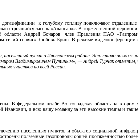
е догазификации к голубому топливу подключают отдаленные 
ан строящийся лагерь «Авангард». В торжественной церемонии 
кой области Андрей Бочаров, член Правления ПАО «Газпро
пром гелий сервис» Любовь Бриш. В режиме видеоконференции 
, населенный пункт в Иловлинском районе. Это стало возможн
димиром Владимировичем Путиным»,
— Андрей Турчак отметил, ч
льных участков по всей России.
ены. В федеральном штабе Волгоградская область на втором
ей Иванович, и всю вашу команду за эти высокие темпы и такие
дключению населенных пунктов и объектов социальной инфра
построены подземные газопроводы общей протяженностью более 