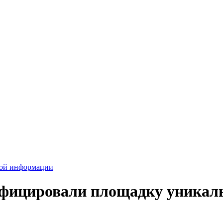
вой информации
зифицировали площадку уникал