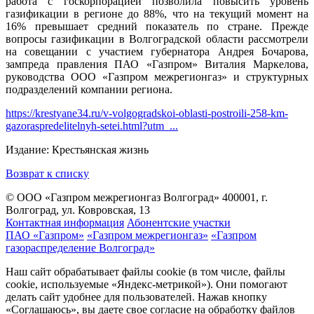
работа с госкорпорацией позволила повысить уровень
газификации в регионе до 88%, что на текущий момент на
16% превышает средний показатель по стране. Прежде
вопросы газификации в Волгоградской области рассмотрели
на совещании с участием губернатора Андрея Бочарова,
зампреда правления ПАО «Газпром» Виталия Маркелова,
руководства ООО «Газпром межрегионгаз» и структурных
подразделений компании региона.
https://krestyane34.ru/v-volgogradskoi-oblasti-postroili-258-km-
gazoraspredelitelnyh-setei.html?utm_...
Издание: Крестьянская жизнь
Возврат к списку
© ООО «Газпром межрегионгаз Волгоград»
400001, г.
Волгоград, ул. Ковровская, 13
Контактная информация
Абонентские участки
ПАО «Газпром»
«Газпром межрегионгаз»
«Газпром
газораспределение Волгоград»
Наш сайт обрабатывает файлы cookie (в том числе, файлы
cookie, используемые «Яндекс-метрикой»). Они помогают
делать сайт удобнее для пользователей. Нажав кнопку
«Соглашаюсь», вы даете свое согласие на обработку файлов