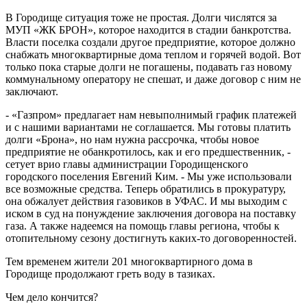
В Городище ситуация тоже не простая. Долги числятся за
МУП «ЖК БРОН», которое находится в стадии банкротства.
Власти поселка создали другое предприятие, которое должно
снабжать многоквартирные дома теплом и горячей водой. Вот
только пока старые долги не погашены, подавать газ новому
коммунальному оператору не спешат, и даже договор с ним не
заключают.
- «Газпром» предлагает нам невыполнимый график платежей
и с нашими вариантами не соглашается. Мы готовы платить
долги «Брона», но нам нужна рассрочка, чтобы новое
предприятие не обанкротилось, как и его предшественник, -
сетует врио главы администрации Городищенского
городского поселения Евгений Ким. - Мы уже использовали
все возможные средства. Теперь обратились в прокуратуру,
она обжалует действия газовиков в УФАС. И мы выходим с
иском в суд на понуждение заключения договора на поставку
газа. А также надеемся на помощь главы региона, чтобы к
отопительному сезону достигнуть каких-то договоренностей.
Тем временем жители 201 многоквартирного дома в
Городище продолжают греть воду в тазиках.
Чем дело кончится?