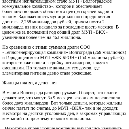
злостным неплательщиком стало МУП «Волгоградское
коммунальное хозяйство», которое и обеспечивает
большинство домов областного центра горячей водой и
теплом. Задолженность муниципального предприятия
достигла 2,258 миллиардов рублей, причем почти 2
миллиарда из них накапало за последние шесть месяцев. В
целом же за последний год общий долг МУП «ВКХ»
увеличился более чем на 463 миллиона.
По сравнению с этими суммами долги ООО
«Теплогенерирующая компания» Волгограда (269 миллионов)
и Городищенского МУП «ЖК БРОН» (154 миллиона рублей),
которые также вошли в тройку антилидеров, кажутся
смешными. Но только не жильцам тех домов, где
элементарная гигиена давно стала роскошью.
Жильцы платят, а денег нет
В мэрии Волгограда разводят руками. Говорят, что власти
делают все, что могут. За 9 месяцев газовикам перечислили
более двух миллиардов. Вот только деньги, которые жильцы
сейчас платят по счетам, до МУП «ВКХ» так и не доходят.
Несмотря на десятки уголовных дел, в закромах управляющих
компаний по-прежнему теряются миллионы.
- Некоторые управляющие компании умудрились увеличить