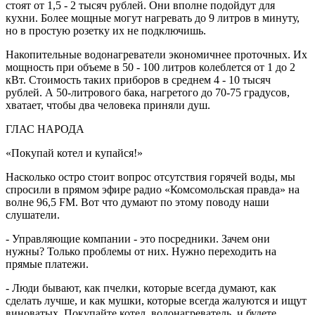
стоят от 1,5 - 2 тысяч рублей. Они вполне подойдут для
кухни. Более мощные могут нагревать до 9 литров в минуту,
но в простую розетку их не подключишь.
Накопительные водонагреватели экономичнее проточных. Их
мощность при объеме в 50 - 100 литров колеблется от 1 до 2
кВт. Стоимость таких приборов в среднем 4 - 10 тысяч
рублей. А 50-литрового бака, нагретого до 70-75 градусов,
хватает, чтобы два человека приняли душ.
ГЛАС НАРОДА
«Покупай котел и купайся!»
Насколько остро стоит вопрос отсутствия горячей воды, мы
спросили в прямом эфире радио «Комсомольская правда» на
волне 96,5 FM. Вот что думают по этому поводу наши
слушатели.
- Управляющие компании - это посредники. Зачем они
нужны? Только проблемы от них. Нужно переходить на
прямые платежи.
- Люди бывают, как пчелки, которые всегда думают, как
сделать лучше, и как мушки, которые всегда жалуются и ищут
виноватых. Покупайте котел, водонагреватель, и будете