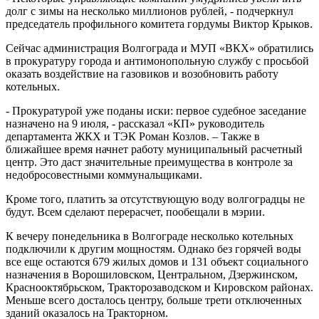
долг с зимы на несколько миллионов рублей, - подчеркнул
председатель профильного комитета гордумы Виктор Крыков.
Сейчас администрация Волгограда и МУП «ВКХ» обратились
в прокуратуру города и антимонопольную службу с просьбой
оказать воздействие на газовиков и возобновить работу
котельных.
- Прокуратурой уже поданы иски: первое судебное заседание
назначено на 9 июля, - рассказал «КП» руководитель
департамента ЖКХ и ТЭК Роман Козлов. – Также в
ближайшее время начнет работу муниципальный расчетный
центр. Это даст значительные преимущества в контроле за
недобросовестными коммунальщиками.
Кроме того, платить за отсутствующую воду волгоградцы не
будут. Всем сделают перерасчет, пообещали в мэрии.
К вечеру понедельника в Волгограде несколько котельных
подключили к другим мощностям. Однако без горячей воды
все еще остаются 679 жилых домов и 131 объект социального
назначения в Ворошиловском, Центральном, Дзержинском,
Краснооктябрьском, Тракторозаводском и Кировском районах.
Меньше всего досталось центру, больше трети отключенных
зданий оказалось на Тракторном.