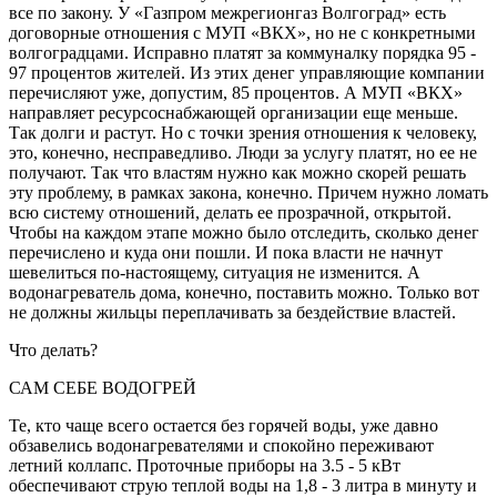
все по закону. У «Газпром межрегионгаз Волгоград» есть
договорные отношения с МУП «ВКХ», но не с конкретными
волгоградцами. Исправно платят за коммуналку порядка 95 -
97 процентов жителей. Из этих денег управляющие компании
перечисляют уже, допустим, 85 процентов. А МУП «ВКХ»
направляет ресурсоснабжающей организации еще меньше.
Так долги и растут. Но с точки зрения отношения к человеку,
это, конечно, несправедливо. Люди за услугу платят, но ее не
получают. Так что властям нужно как можно скорей решать
эту проблему, в рамках закона, конечно. Причем нужно ломать
всю систему отношений, делать ее прозрачной, открытой.
Чтобы на каждом этапе можно было отследить, сколько денег
перечислено и куда они пошли. И пока власти не начнут
шевелиться по-настоящему, ситуация не изменится. А
водонагреватель дома, конечно, поставить можно. Только вот
не должны жильцы переплачивать за бездействие властей.
Что делать?
САМ СЕБЕ ВОДОГРЕЙ
Те, кто чаще всего остается без горячей воды, уже давно
обзавелись водонагревателями и спокойно переживают
летний коллапс. Проточные приборы на 3.5 - 5 кВт
обеспечивают струю теплой воды на 1,8 - 3 литра в минуту и