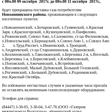
с 08ч.00 09 октября 2017г. до 08ч.00 11 октября 2017г.,
будет прекращена поставка газа потребителям
Новоаннинского района
, проживающим в следующих
населенных пунктах:
г.Новоаннинский, х.Бочаровский, х.Гуляевский, х.Красная
Заря, х.Красногорский, х.Кузнецовский, п.Панфилово,
х.Рожновский, Совхоз Амо, х.Саломатин, ст-ца Филоновская,
х.Новосельский, х.Бурнацский, х.Совхоз Амо 1, х.Совхоз Амо
2, х.Труд-Рассвет, х.Ивановский, х.Троецкий,
х.Андреевский, ст-ца Староаннинская, х.Дурновский,
х.Козлиновский, х.Таволжанский, х.Березовка 2-я, х.Веселый,
х.Березовка 1-я, х.Борисовский, х.Клейменовский,
х.Поповский, х.Амочаевский, х.Ястребовский,
х.Вихляевский, Малый Дубовский, Большой Головский,
х.Рогачевский, х.Большой Дубовский, х.Родниковский,
пос.Красный Октябрь.
Во избежание несчастных случаев в указанные часы просьба
не оставлять включенным газоиспользующее оборудование.
Телефон для справок:
(84447) 3-30-05, 3-30-04, 3-47-76 (ООО «Газпром
межрегионгаз Волгоград», абонентский отдел