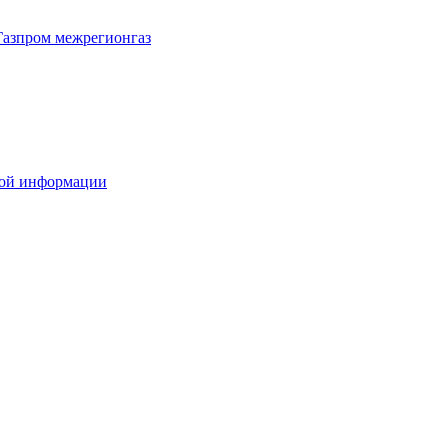
Газпром межрегионгаз
вой информации