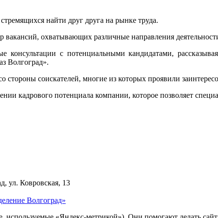
стремящихся найти друг друга на рынке труда.
р вакансий, охватывающих различные направления деятельност
 консультации с потенциальными кандидатами, рассказывая 
з Волгоград».
о стороны соискателей, многие из которых проявили заинтересо
лении кадрового потенциала компании, которое позволяет специ
д, ул. Ковровская, 13
деление Волгоград»
ie, используемые «Яндекс-метрикой»). Они помогают делать сай