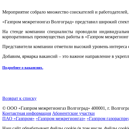
Мероприятие собрало множество соискателей и работодателей, 
«Газпром межрегионгаз Волгоград» представил широкий спект
На стенде компании специалисты проводили индивидуальные
корпоративных преимуществах работы в «Газпром межрегионга
Представители компании отметили высокий уровень интереса с
Добавим, ярмарка вакансий – это важное направление в укреп
Подробнее о вакансиях.
Возврат к списку
© ООО «Газпром межрегионгаз Волгоград»
400001, г. Волгогра
Контактная информация
Абонентские участки
ПАО «Газпром»
«Газпром межрегионгаз»
«Газпром газораспре
Наш сайт обрабатывает файлы cookie (в том числе, файлы cook