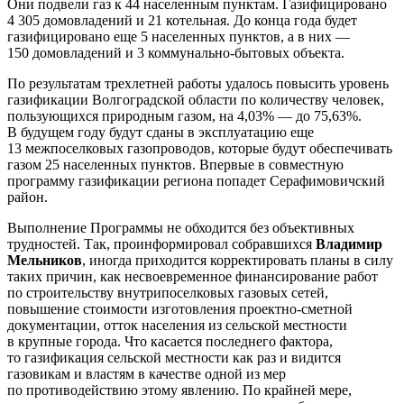
Они подвели газ к 44 населенным пунктам. Газифицировано
4 305 домовладений и 21 котельная. До конца года будет
газифицировано еще 5 населенных пунктов, а в них —
150 домовладений и 3 коммунально-бытовых объекта.
По результатам трехлетней работы удалось повысить уровень
газификации Волгоградской области по количеству человек,
пользующихся природным газом, на 4,03% — до 75,63%.
В будущем году будут сданы в эксплуатацию еще
13 межпоселковых газопроводов, которые будут обеспечивать
газом 25 населенных пунктов. Впервые в совместную
программу газификации региона попадет Серафимовичский
район.
Выполнение Программы не обходится без объективных
трудностей. Так, проинформировал собравшихся
Владимир
Мельников
, иногда приходится корректировать планы в силу
таких причин, как несвоевременное финансирование работ
по строительству внутрипоселковых газовых сетей,
повышение стоимости изготовления проектно-сметной
документации, отток населения из сельской местности
в крупные города. Что касается последнего фактора,
то газификация сельской местности как раз и видится
газовикам и властям в качестве одной из мер
по противодействию этому явлению. По крайней мере,