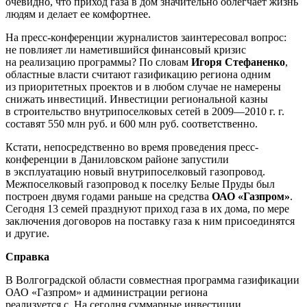
очевидно, что приход газа в дом значительно облегчает жизнь
людям и делает ее комфортнее.
На пресс-конференции журналистов заинтересовал вопрос:
не повлияет ли наметившийся финансовый кризис
на реализацию программы? По словам
Игоря Стефаненко
,
областные власти считают газификацию региона одним
из приоритетных проектов и в любом случае не намерены
снижать инвестиций. Инвестиции региональной казны
в строительство внутрипоселковых сетей
в 2009—2010 г. г.
составят 550 млн руб. и 600 млн руб. соответственно.
Кстати, непосредственно во время проведения пресс-
конференции в Даниловском районе запустили
в эксплуатацию новый внутрипоселковый газопровод.
Межпоселковый газопровод к поселку Белые Пруды был
построен двумя годами раньше на средства
ОАО «Газпром»
.
Сегодня 13 семей празднуют приход газа в их дома, по мере
заключения договоров на поставку газа к ним присоединятся
и другие.
Справка
В Волгоградской области совместная программа газификации
ОАО «Газпром» и администрации региона
реализуется с. На сегодня суммарные инвестиции