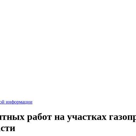
вой информации
ных работ на участках газопро
асти