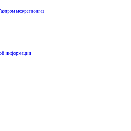
Газпром межрегионгаз
вой информации