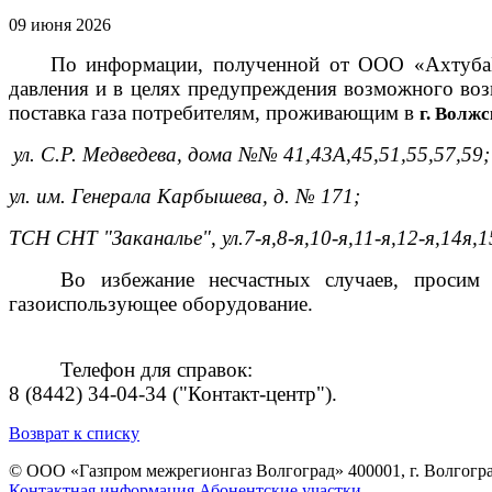
09 июня 2026
По информации, полученной от ООО «АхтубаГа
давления и в целях предупреждения возможного в
поставка газа потребителям, проживающим в
г. Волж
ул. С.Р. Медведева, дома №№ 41,43А,45,51,55,57,59;
ул. им. Генерала Карбышева, д. № 171;
ТСН СНТ "Заканалье", ул.7-я,8-я,10-я,11-я,12-я,14я,1
Во избежание несчастных случаев, просим
газоиспользующее оборудование.
Телефон для справок:
8 (8442) 34-04-34 ("Контакт-центр").
Возврат к списку
© ООО «Газпром межрегионгаз Волгоград»
400001, г. Волгогра
Контактная информация
Абонентские участки