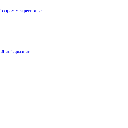
Газпром межрегионгаз
вой информации