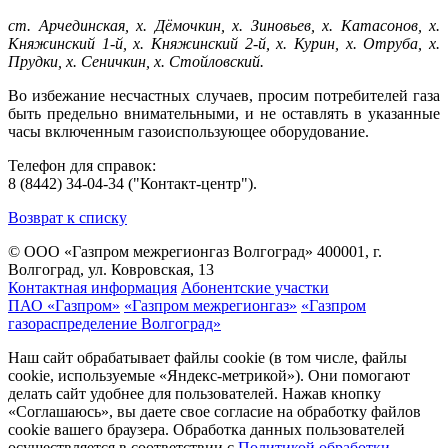
ст. Арчединская, х. Дёмочкин, х. Зиновьев, х. Катасонов, х.
Княжинский 1-й, х. Княжинский 2-й, х. Курин, х. Отруба, х.
Прудки, х. Сеничкин, х. Стойловский.
Во избежание несчастных случаев, просим потребителей газа
быть предельно внимательными, и не оставлять в указанные
часы включенным газоиспользующее оборудование.
Телефон для справок:
8 (8442) 34-04-34 ("Контакт-центр").
Возврат к списку
© ООО «Газпром межрегионгаз Волгоград»
400001, г.
Волгоград, ул. Ковровская, 13
Контактная информация
Абонентские участки
ПАО «Газпром»
«Газпром межрегионгаз»
«Газпром
газораспределение Волгоград»
Наш сайт обрабатывает файлы cookie (в том числе, файлы
cookie, используемые «Яндекс-метрикой»). Они помогают
делать сайт удобнее для пользователей. Нажав кнопку
«Соглашаюсь», вы даете свое согласие на обработку файлов
cookie вашего браузера. Обработка данных пользователей
осуществляется в соответствии с
Политикой обработки