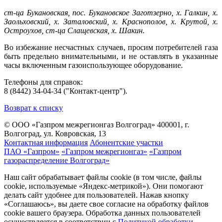
ст-ца Букановская, пос. Букановское Заготзерно, х. Галкин, х.
Заольховский, х. Заталовский, х. Краснополов, х. Крутой, х.
Остроухов, ст-ца Слащевская, х. Шакин.
Во избежание несчастных случаев, просим потребителей газа
быть предельно внимательными, и не оставлять в указанные
часы включенным газоиспользующее оборудование.
Телефоны для справок:
8 (8442) 34-04-34 ("Контакт-центр").
Возврат к списку
© ООО «Газпром межрегионгаз Волгоград»
400001, г.
Волгоград, ул. Ковровская, 13
Контактная информация
Абонентские участки
ПАО «Газпром»
«Газпром межрегионгаз»
«Газпром
газораспределение Волгоград»
Наш сайт обрабатывает файлы cookie (в том числе, файлы
cookie, используемые «Яндекс-метрикой»). Они помогают
делать сайт удобнее для пользователей. Нажав кнопку
«Соглашаюсь», вы даете свое согласие на обработку файлов
cookie вашего браузера. Обработка данных пользователей
осуществляется в соответствии с
Политикой обработки