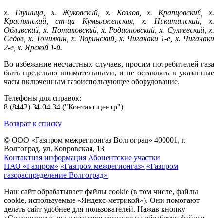
х. Глушица, х. Жуковский, х. Козлов, х. Крапцовский, х.
Краснянский, ст-ца Кумылженская, х. Никитинский, х.
Обливский, х. Потаповский, х. Родионовский, х. Суляевский, х.
Седов, х. Точилкин, х. Тюринский, х. Чиганаки 1-е, х. Чиганаки
2-е, х. Ярской 1-й.
Во избежание несчастных случаев, просим потребителей газа
быть предельно внимательными, и не оставлять в указанные
часы включенным газоиспользующее оборудование.
Телефоны для справок:
8 (8442) 34-04-34 ("Контакт-центр").
Возврат к списку
© ООО «Газпром межрегионгаз Волгоград»
400001, г.
Волгоград, ул. Ковровская, 13
Контактная информация
Абонентские участки
ПАО «Газпром»
«Газпром межрегионгаз»
«Газпром
газораспределение Волгоград»
Наш сайт обрабатывает файлы cookie (в том числе, файлы
cookie, используемые «Яндекс-метрикой»). Они помогают
делать сайт удобнее для пользователей. Нажав кнопку
«Соглашаюсь», вы даете свое согласие на обработку файлов