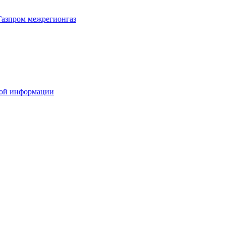
Газпром межрегионгаз
вой информации