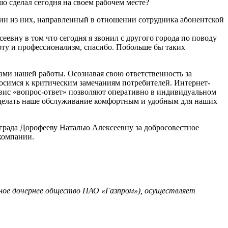
о сделал сегодня на своем рабочем месте?
ин из них, направленный в отношении сотрудника абонентской
евну в том что сегодня я звонил с другого города по поводу
роту и профессионализм, спасибо. Побольше бы таких
ми нашей работы. Осознавая свою ответственность за
осимся к критическим замечаниям потребителей. Интернет-
рвис «вопрос-ответ» позволяют оперативно в индивидуальном
сделать наше обслуживание комфортным и удобным для наших
града Дорофееву Наталью Алексеевну за добросовестное
компании.
ное дочернее общество ПАО «Газпром»), осуществляет