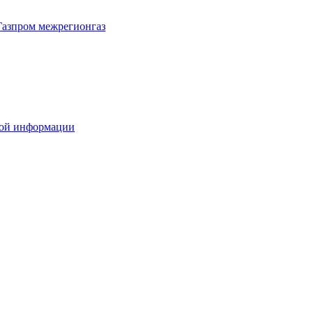
Газпром межрегионгаз
вой информации