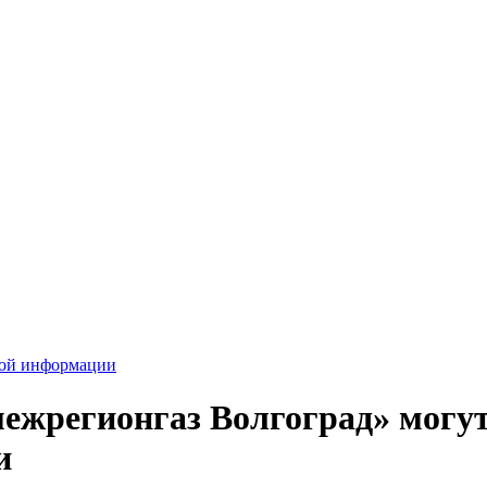
вой информации
жрегионгаз Волгоград» могут
и