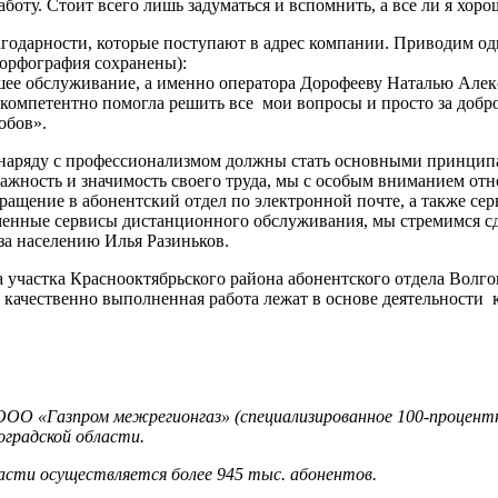
оту. Стоит всего лишь задуматься и вспомнить, а все ли я хорош
агодарности, которые поступают в адрес компании. Приводим од
 орфография сохранены):
ее обслуживание, а именно оператора Дорофееву Наталью Алексе
 и компетентно помогла решить все мои вопросы и просто за доб
обов».
 наряду с профессионализмом должны стать основными принципа
ажность и значимость своего труда, мы с особым вниманием отн
ращение в абонентский отдел по электронной почте, а также се
еменные сервисы дистанционного обслуживания, мы стремимся 
аза населению Илья Разиньков.
участка Краснооктябрьского района абонентского отдела Волго
качественно выполненная работа лежат в основе деятельности 
ООО «Газпром межрегионгаз» (специализированное 100-процент
оградской области.
асти осуществляется более 945 тыс. абонентов.