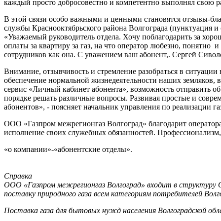
каждый просто добросовестно и компетентно выполнял свою раб
В этой связи особо важными и ценными становятся отзывы-бл
службы Краснооктябрьского района Волгограда (пунктуация и
«Уважаемый руководитель отдела. Хочу поблагодарить за хорош
оплаты за квартиру за газ, на что оператор любезно, понятно
сотрудников как она. С уважением ваш абонент,. Сергей Сивол
Внимание, отзывчивость и стремление разобраться в ситуации
обеспечение нормальной жизнедеятельности наших земляков, в
сервис «Личный кабинет абонента», возможность отправить об
порядке решать различные вопросы. Развивая простые и совр
абонентов», - поясняет начальник управления по реализации г
ООО «Газпром межрегионгаз Волгоград» благодарит оператора 
исполнение своих служебных обязанностей. Профессионализм, 
«о компании»-«абонентские отделы».
Справка
ООО «Газпром межрегионгаз Волгоград» входит в структуру 
поставку природного газа всем категориям потребителей Волг
Поставка газа для бытовых нужд населения Волгоградской обл