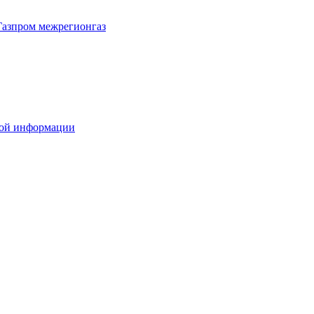
Газпром межрегионгаз
вой информации