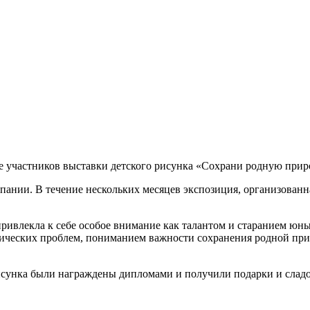
 участников выставки детского рисунка «Сохрани родную прир
ании. В течение нескольких месяцев экспозиция, организованна
ривлекла к себе особое внимание как талантом и старанием юн
огических проблем, пониманием важности сохранения родной п
исунка были награждены дипломами и получили подарки и сладо