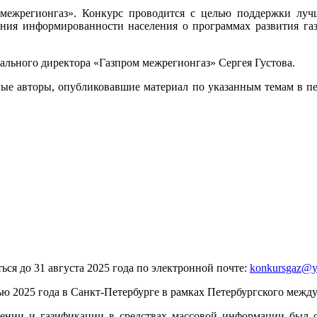
 межрегионгаз». Конкурс проводится с целью поддержки лу
ия информированности населения о программах развития газ
льного директора «Газпром межрегионгаз» Сергея Густова.
е авторы, опубликовавшие материал по указанным темам в пери
ься до 31 августа 2025 года по электронной почте:
konkursgaz@y
ью 2025 года в Санкт-Петербурге в рамках Петербургского межд
нии и газификации в средствах массовой информации был ор