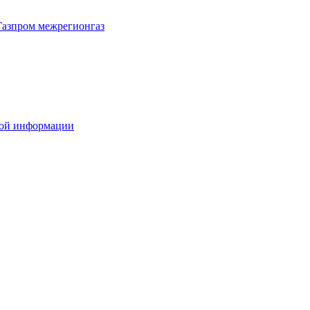
Газпром межрегионгаз
вой информации