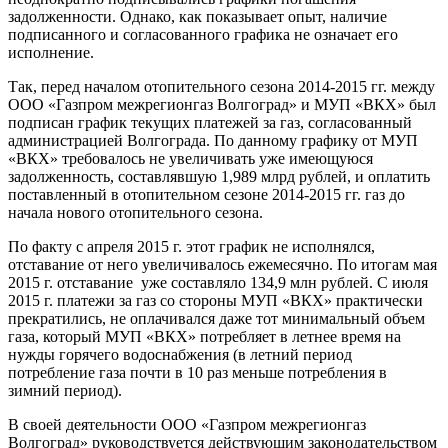
задолженности. Однако, как показывает опыт, наличие
подписанного и согласованного графика не означает его
исполнение.
Так, перед началом отопительного сезона 2014-2015 гг. между
ООО «Газпром межрегионгаз Волгоград» и МУП «ВКХ» был
подписан график текущих платежей за газ, согласованный
администрацией Волгограда. По данному графику от МУП
«ВКХ» требовалось не увеличивать уже имеющуюся
задолженность, составлявшую 1,989 млрд рублей, и оплатить
поставленный в отопительном сезоне 2014-2015 гг. газ до
начала нового отопительного сезона.
По факту с апреля 2015 г. этот график не исполнялся,
отставание от него увеличивалось ежемесячно. По итогам мая
2015 г. отставание уже составляло 134,9 млн рублей. С июля
2015 г. платежи за газ со стороны МУП «ВКХ» практически
прекратились, не оплачивался даже тот минимальный объем
газа, который МУП «ВКХ» потребляет в летнее время на
нужды горячего водоснабжения (в летний период
потребление газа почти в 10 раз меньше потребления в
зимний период).
В своей деятельности ООО «Газпром межрегионгаз
Волгоград» руководствуется действующим законодательством