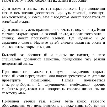
газом в быту, чтобы сохранить их жизнь и здоровье.
Дети должны знать, что газ взрывоопасен. При скоплении
газа в помещении достаточно чиркнуть спичкой, щелкнуть
выключателем, и смесь газа с воздухом может взорваться от
малейшей искры.
Дети должны уметь правильно включать газовую плиту. Если
сначала открыть кран на газовой плите, а после этого зажечь
спичку, может произойти хлопок. Тут недалеко и до
серьезного ожога. Научите детей сначала зажигать огонь и
только потом открывать кран.
Бытовой газ бесцветный и ничем не пахнет, в него
специально добавляют вещества, придающие газу резкий
неприятный запах.
При появлении запаха газа нужно немедленно закрыть
газовый кран перед плитой или водонагревателем, тщательно
проветрить помещение. Нельзя пользоваться
электроприборами. О случившемся необходимо срочно
сообщить родителям или попросить соседей позвонить по
телефону «04».
Причиной утечки газа может быть износ газового
оборудования, его неисправность, а также наша собственная