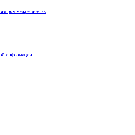
Газпром межрегионгаз
вой информации