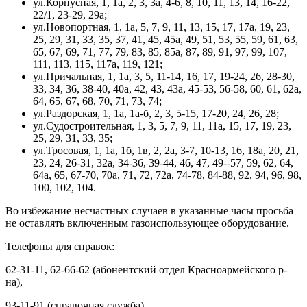
ул.Корпусная, 1, 1а, 2, 3, 3а, 4-6, 8, 10, 11, 13, 14, 16-22,
22/1, 23-29, 29а;
ул.Новопортная, 1, 1а, 5, 7, 9, 11, 13, 15, 17, 17а, 19, 23,
25, 29, 31, 33, 35, 37, 41, 45, 45а, 49, 51, 53, 55, 59, 61, 63,
65, 67, 69, 71, 77, 79, 83, 85, 85а, 87, 89, 91, 97, 99, 107,
111, 113, 115, 117а, 119, 121;
ул.Причальная, 1, 1а, 3, 5, 11-14, 16, 17, 19-24, 26, 28-30,
33, 34, 36, 38-40, 40а, 42, 43, 43а, 45-53, 56-58, 60, 61, 62а,
64, 65, 67, 68, 70, 71, 73, 74;
ул.Раздорская, 1, 1а, 1а-б, 2, 3, 5-15, 17-20, 24, 26, 28;
ул.Судостроительная, 1, 3, 5, 7, 9, 11, 11а, 15, 17, 19, 23,
25, 29, 31, 33, 35;
ул.Тросовая, 1, 1а, 1б, 1в, 2, 2а, 3-7, 10-13, 16, 18а, 20, 21,
23, 24, 26-31, 32а, 34-36, 39-44, 46, 47, 49--57, 59, 62, 64,
64а, 65, 67-70, 70а, 71, 72, 72а, 74-78, 84-88, 92, 94, 96, 98,
100, 102, 104.
Во избежание несчастных случаев в указанные часы просьба
не оставлять включенным газоиспользующее оборудование.
Телефоны для справок:
62-31-11, 62-66-62 (абонентский отдел Красноармейского р-
на),
93-11-91 (справочная служба).