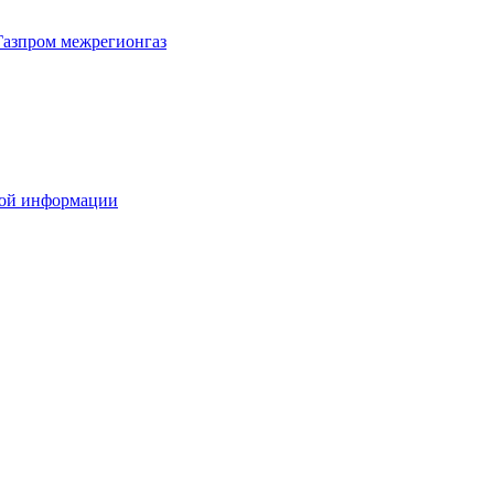
Газпром межрегионгаз
вой информации