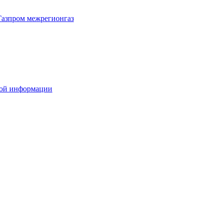
Газпром межрегионгаз
вой информации