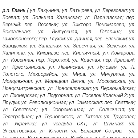
р.п. Елань
( ул. Бакунина; ул. Батырева; ул. Березовая; ул.
Боевая; ул. Большая Казанская; ул. Варшавская; пер.
Верный; пер. Веселый; ул. Виктора Пономарева; ул.
Вокзальная; ул. Выпускная; ул. Гагарина; ул.
Гайворонского; пер. Глухой; ул. Дачная; пер. Еланский; ул.
Заводская; ул. Западная; ул. Заречная; ул. Зеленая; ул.
Калинина; ул. Киквидзе; пер. Кирпичный; ул. Комарова;
ул. Коренная; пер. Короткий; ул. Красная; пер. Красный;
ул. Крестьянская; ул. Ленинская; ул. Луговая; ул. Л.
Толстого; Микрорайон; ул. Мира; ул. Мичурина; ул.
Молодежная; ул. Морецкая Ветка; ул. Московская; ул.
Новодмитревская; ул. Новоселовская; ул. Первомайская;
ул. Пионерская; ул. Подгорная; ул. Поселок Красный 2; ул.
Прудки; ул. Революционная; ул. Самарская; пер. Светлый;
ул. Советская; ул. Современная; ул. Солнечная; ул.
Телеграфная; ул. Терновского; ул. Титова; ул. Трудовая;
ул. Украинка; ул. усадьба СХТ; ул. Шумная; ул.
Элеваторская; ул. Юности; ул. Большой Остров; ул.
Гоголя; ул. Камышинская; ул. Клубская; ул. Колхозная; ул.