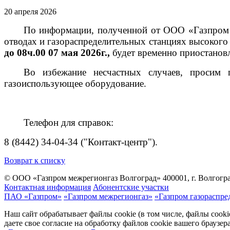
20 апреля 2026
По информации, полученной от ООО «Газпром т
отводах и газораспределительных станциях высоког
до 08ч.00 07 мая 2026г.
,
будет временно приостановл
Во избежание несчастных случаев, просим 
газоиспользующее оборудование.
Телефон для справок:
8 (8442) 34-04-34 ("Контакт-центр").
Возврат к списку
© ООО «Газпром межрегионгаз Волгоград»
400001, г. Волгогра
Контактная информация
Абонентские участки
ПАО «Газпром»
«Газпром межрегионгаз»
«Газпром газораспре
Наш сайт обрабатывает файлы cookie (в том числе, файлы cook
даете свое согласие на обработку файлов cookie вашего браузе