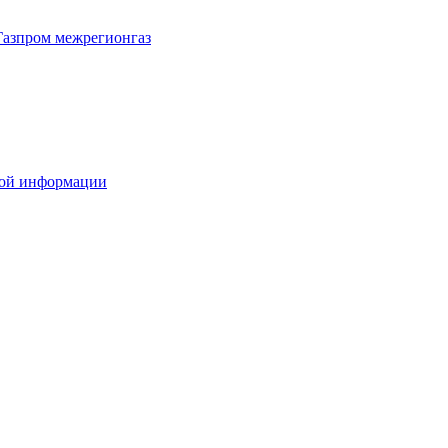
Газпром межрегионгаз
вой информации