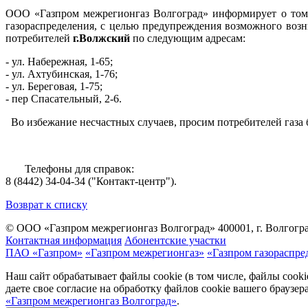
ООО «Газпром межрегионгаз Волгоград» информирует о том,
газораспределения, с целью предупреждения возможного во
потребителей
г.Волжский
по следующим адресам:
- ул. Набережная, 1-65;
- ул. Ахтубинская, 1-76;
- ул. Береговая, 1-75;
- пер Спасательный, 2-6.
Во избежание несчастных случаев, просим потребителей газа 
Телефоны для справок:
8 (8442) 34-04-34 ("Контакт-центр").
Возврат к списку
© ООО «Газпром межрегионгаз Волгоград»
400001, г. Волгогра
Контактная информация
Абонентские участки
ПАО «Газпром»
«Газпром межрегионгаз»
«Газпром газораспре
Наш сайт обрабатывает файлы cookie (в том числе, файлы cook
даете свое согласие на обработку файлов cookie вашего браузе
«Газпром межрегионгаз Волгоград»
.