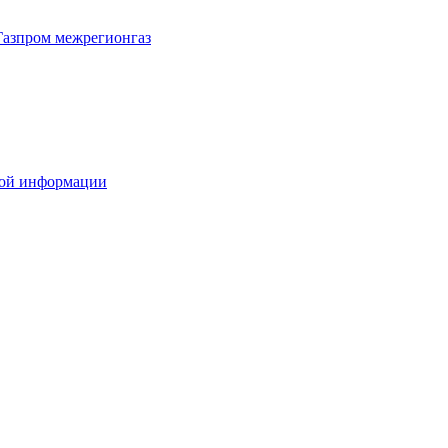
Газпром межрегионгаз
вой информации