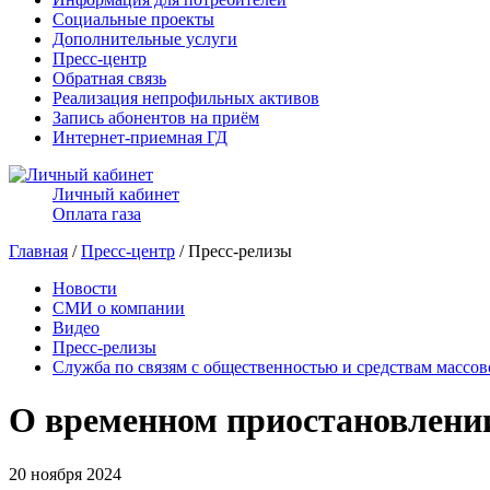
Социальные проекты
Дополнительные услуги
Пресс-центр
Обратная связь
Реализация непрофильных активов
Запись абонентов на приём
Интернет-приемная ГД
Личный кабинет
Оплата газа
Главная
/
Пресс-центр
/ Пресс-релизы
Новости
СМИ о компании
Видео
Пресс-релизы
Служба по связям с общественностью и средствам массо
О временном приостановлении
20 ноября 2024