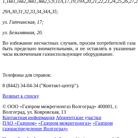
1,1кв1,1кв2,3кв1,3кв2,5,9,11А,17,19,19А,20,21,22,23,24,25,26,27,2
29А,30,31,32,33,34,34А,35;
ул. Гатчинская, 17;
ул. Безымянная, 20.
Во избежание несчастных случаев, просим потребителей газа
быть предельно внимательными, и не оставлять в указанные
часы включенным газоиспользующее оборудование.
Телефоны для справок:
8 (8442) 34-04-34 ("Контакт-центр").
Возврат к списку
© ООО «Газпром межрегионгаз Волгоград»
400001, г.
Волгоград, ул. Ковровская, 13
Контактная информация
Абонентские участки
ПАО «Газпром»
«Газпром межрегионгаз»
«Газпром
газораспределение Волгоград»