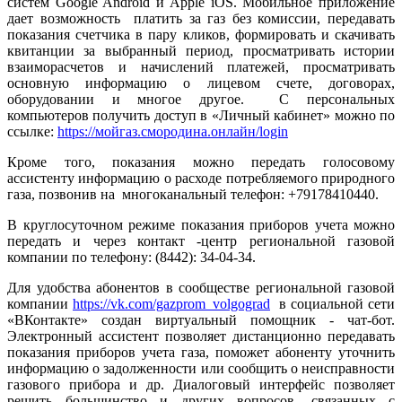
систем Google Android и Apple iOS. Мобильное приложение
дает возможность платить за газ без комиссии, передавать
показания счетчика в пару кликов, формировать и скачивать
квитанции за выбранный период, просматривать истории
взаиморасчетов и начислений платежей, просматривать
основную информацию о лицевом счете, договорах,
оборудовании и многое другое. С персональных
компьютеров получить доступ в «Личный кабинет» можно по
ссылке:
https://мойгаз.смородина.онлайн/login
Кроме того, показания можно передать голосовому
ассистенту информацию о расходе потребляемого природного
газа, позвонив на многоканальный телефон: +79178410440.
В круглосуточном режиме показания приборов учета можно
передать и через контакт -центр региональной газовой
компании по телефону: (8442): 34-04-34.
Для удобства абонентов в сообществе региональной газовой
компании
https://vk.com/gazprom_volgograd
в социальной сети
«ВКонтакте» создан виртуальный помощник - чат-бот.
Электронный ассистент позволяет дистанционно передавать
показания приборов учета газа, поможет абоненту уточнить
информацию о задолженности или сообщить о неисправности
газового прибора и др. Диалоговый интерфейс позволяет
решить большинство и других вопросов, связанных с