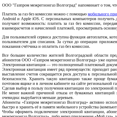
ООО "Газпром межрегионгаз Волгоград" напоминает о том, ч
Платить за газ без комиссии можно с помощью
мобильного пр
Android и Apple iOS. С персональных компьютеров получить
получают возможность: платить за газ без комиссии, перед
взаиморасчетов и начислений платежей, просматривать основн
Для пользователей сервиса доступна функция автоплатеж, кото
пользователем для списания. За сутки до операции приложе
показания счётчика и оплатить газ без комиссии.
Все большее количество жителей Волгоградской области пр
абонентов ООО «Газпром межрегионгаз Волгоград» уже оценил
Электронная квитанция — это полноценный платежный докуме
Электронная квитанция имеет ряд преимуществ: приходит раньш
выставление счетов сокращается риск доступа к персональной
безопасности. Хранить такую квитанцию также проще бума
почтовом ящике и в личном кабинете на сайте региональной г
Сделав выбор в пользу получения квитанции по электронной поч
Не менее важной причиной отказа от бумажных квитанций я
очевидна: вырубается меньше деревьев.
Абоненты «Газпром межрегионгаз Волгоград» активно исполь
быстро и хранить её в памяти мобильного устройства (компьют
Чтобы оформить подключение электронной квитанции, абонен
межрегионгаз Волгоград», либо через приложение «Мой газ», у