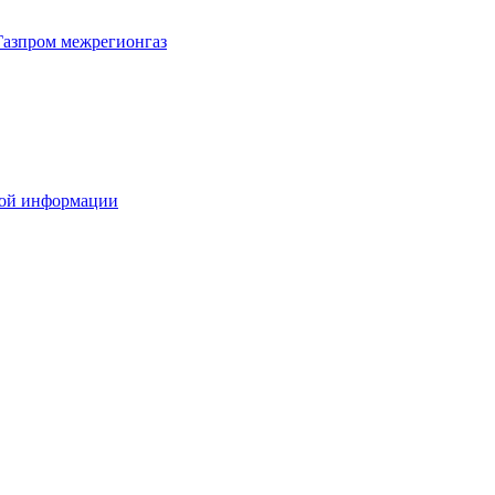
Газпром межрегионгаз
вой информации