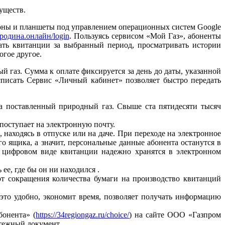
муществ.
оны и планшеты под управлением операционных систем Google
ородина.онлайн/login
. Пользуясь сервисом «Мой Газ», абоненты
вать квитанции за выбранный период, просматривать истории
огое другое.
й газ. Сумма к оплате фиксируется за день до даты, указанной
списать Сервис «Личный кабинет» позволяет быстро передать
а поставленный природный газ. Свыше ста пятидесяти тысяч
поступает на электронную почту.
 находясь в отпуске или на даче. При переходе на электронное
о ящика, а значит, персональные данные абонента останутся в
 цифровом виде квитанции надежно хранятся в электронном
ее, где бы он ни находился .
т сокращения количества бумаги на производство квитанций
это удобно, экономит время, позволяет получать информацию
бонента» (
https://34regiongaz.ru/choice/
) на сайте ООО «Газпром
атежный документ.