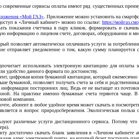
то современные сервисы оплаты имеют ряд существенных преи
иложения «Мой ГАЗ»
. Приложение можно установить на смартф
 доступ в «Личный кабинет» можно по ссылке:
https://мойгаз.см
авать показания счетчика в пару кликов, формировать и скачи
ую информацию о лицевом счете, договорах, оборудовании и мн
рый позволяет автоматически оплачивать услуги за потребленны
ние отправляет уведомление о том, какую сумму планируется 
едпочитает использовать электронную квитанцию для оплаты з
и удобство данного формата по достоинству.
нт, цифровая копия бумажной квитанции, который ежемесячно 
е бумажной, позволяет получать счета за себя и родственника,
 информации посторонних лиц. Ведь ее не вытащат из почтовог
жной. На практике именно бумажные счета теряются чаще. В
азовой компании.
те, абонент в любое удобное время может скачать и посмотреть 
вляется и вопрос природосбережения. Экологическая польза о
зуют различные услуги дистанционного сервиса. Потому что 
ера).
ту достаточно скачать бланк заявления в «Личном кабинете а
казав адрес электронной почты, на который будет поступать пл