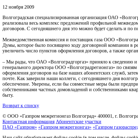
12 ноября 2009
Волгоградская специализированная организация ОАО «Волгогр
реализовала весь комплекс предложений профильной межведо
договоров. С сегодняшнего дня это можно будет сделать и по п
Межведомственная комиссия и поставщик газа ООО «Волгоградр
Думы, которое было посвящено ходу договорной компании в р
увеличить число пунктов оформления договоров, а также орга
– Мы рады, что ОАО «Волгоградгоргаз» приняло к сведению и
генерального директора ООО «Волгоградрегионгаз» по связям 
оформления договоров на базе наших абонентских служб, затем
почте. Как заверили наши коллеги, с сегодняшнего дня волгог
обеспечение. Уверены, если бы совместные меры были предпр
собственниками частных домовладений и собственниками квар
быту.
Возврат к списку
© ООО «Газпром межрегионгаз Волгоград»
400001, г. Волгогра
Контактная информация
Абонентские участки
ПАО «Газпром»
«Газпром межрегионгаз»
«Газпром газораспре
Наш сайт обрабатывает файлы cookie (в том числе, файлы cook