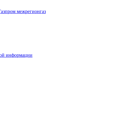
Газпром межрегионгаз
вой информации