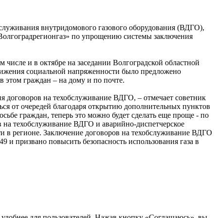
служивания внутридомового газового оборудования (ВДГО),
«Волгоградрегионгаз» по упрощению системы заключения
 числе и в октябре на заседании Волгоградской областной
снижения социальной напряженности было предложено
 этом граждан – на дому и по почте.
я договоров на техобслуживание ВДГО, – отмечает советник
ься от очередей благодаря открытию дополнительных пунктов
сьбе граждан, теперь это можно будет сделать еще проще - по
ов на техобслуживание ВДГО и аварийно-диспетчерское
ти в регионе. Заключение договоров на техобслуживание ВДГО
 и призвано повысить безопасность использования газа в
т удобнее для пользователей. Нажав кнопку «Соглашаюсь», вы