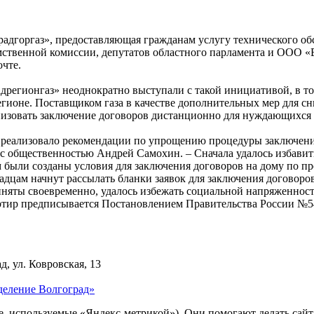
адгоргаз», предоставляющая гражданам услугу технического об
мственной комиссии, депутатов областного парламента и ООО 
очте.
егионгаз» неоднократно выступали с такой инициативой, в том
егионе. Поставщиком газа в качестве дополнительных мер для 
низовать заключение договоров дистанционно для нуждающихся в
 реализовало рекомендации по упрощению процедуры заключени
с общественностью Андрей Самохин. – Сначала удалось избавит
 были созданы условия для заключения договоров на дому по про
радцам начнут рассылать бланки заявок для заключения договор
иняты своевременно, удалось избежать социальной напряженнос
тир предписывается Постановлением Правительства России №549
д, ул. Ковровская, 13
деление Волгоград»
ie, используемые «Яндекс-метрикой»). Они помогают делать сай