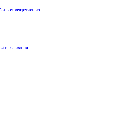
Газпром межрегионгаз
вой информации