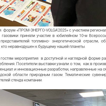
я форум «ПРОМ-ЭНЕРГО-VOLGA’2025» с участием регионал
 газовики приняли участие в юбилейном 10-м Всеросс
представителей топливно- энергетической отрасли, о
, кто неравнодушен к будущему нашей планеты.
стям мероприятия в доступной и наглядной форме рас
ебления. Посетители выставки узнали о том, как в прои
тенциал и инновационные разработки, направленные на 
адской области природным газом. Тематические сувен
телей стенда компании.