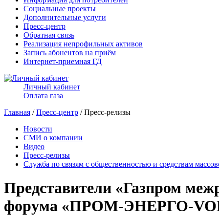
Социальные проекты
Дополнительные услуги
Пресс-центр
Обратная связь
Реализация непрофильных активов
Запись абонентов на приём
Интернет-приемная ГД
Личный кабинет
Оплата газа
Главная
/
Пресс-центр
/ Пресс-релизы
Новости
СМИ о компании
Видео
Пресс-релизы
Служба по связям с общественностью и средствам массо
Представители «Газпром межр
форума «ПРОМ-ЭНЕРГО-VOL