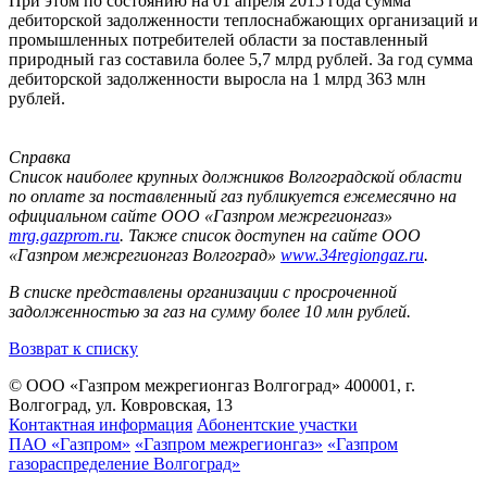
При этом по состоянию на 01 апреля 2015 года сумма
дебиторской задолженности теплоснабжающих организаций и
промышленных потребителей области за поставленный
природный газ составила более 5,7 млрд рублей. За год сумма
дебиторской задолженности выросла на 1 млрд 363 млн
рублей.
Справка
Список наиболее крупных должников Волгоградской области
по оплате за поставленный газ публикуется ежемесячно на
официальном сайте ООО «Газпром межрегионгаз»
mrg.gazprom.ru
. Также список доступен на сайте ООО
«Газпром межрегионгаз Волгоград»
www.34regiongaz.ru
.
В списке представлены организации с просроченной
задолженностью за газ на сумму более 10 млн рублей.
Возврат к списку
© ООО «Газпром межрегионгаз Волгоград»
400001, г.
Волгоград, ул. Ковровская, 13
Контактная информация
Абонентские участки
ПАО «Газпром»
«Газпром межрегионгаз»
«Газпром
газораспределение Волгоград»