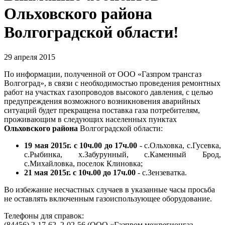
Ольховского района
Волгоградской области!
29 апреля 2015
По информации, полученной от ООО «Газпром трансгаз
Волгоград», в связи с необходимостью проведения ремонтных
работ на участках газопроводов высокого давления, с целью
предупреждения возможного возникновения аварийных
ситуаций будет прекращена поставка газа потребителям,
проживающим в следующих населенных пунктах
Ольховского района
Волгоградской области:
19 мая 2015г. с 10ч.00 до 17ч.00
- с.Ольховка, с.Гусевка,
с.Рыбинка, х.Забурунный, с.Каменный Брод,
с.Михайловка, поселок Клиновка;
21 мая 2015г. с 10ч.00 до 17ч.00
- с.Зензеватка.
Во избежание несчастных случаев в указанные часы просьба
не оставлять включенным газоиспользующее оборудование.
Телефоны для справок:
(84456) 2-17-62, 2-02-56 (ООО «Газпром межрегионгаз